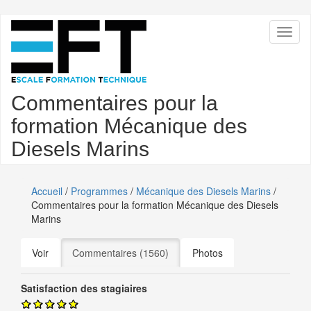
Aller
Toggl
au
naviga
contenu
principal
Commentaires pour la
formation Mécanique des
Diesels Marins
Accueil
/
Programmes
/
Mécanique des Diesels Marins
/
Commentaires pour la formation Mécanique des Diesels
Marins
Onglets
Voir
Commentaires (1560)
(onglet actif)
Photos
principaux
Satisfaction des stagiaires