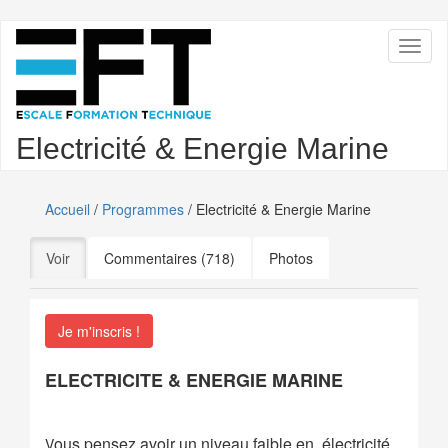
Aller
Toggl
au
naviga
contenu
principal
Electricité & Energie Marine
Accueil
/
Programmes
/ Electricité & Energie Marine
Onglets
Voir
(onglet actif)
Commentaires (718)
Photos
principaux
Je m'inscris !
ELECTRICITE & ENERGIE MARINE
ous pensez avoir un niveau faible en électricité
V