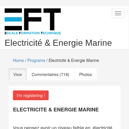
Skip
Toggl
to
naviga
main
content
Electricité & Energie Marine
Home
/
Programs
/ Electricité & Energie Marine
Primary
View
(active tab)
Commentaires (718)
Photos
tabs
I'm registering !
ELECTRICITE & ENERGIE MARINE
ous pensez avoir un niveau faible en électricité
V