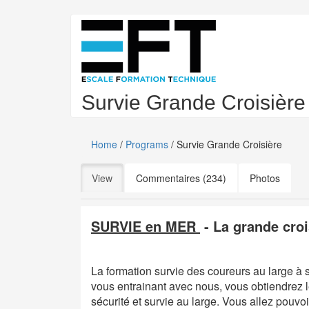
Skip
to
main
content
Survie Grande Croisière
Home
/
Programs
/ Survie Grande Croisière
Primary
View
(active tab)
Commentaires (234)
Photos
tabs
SURVIE en MER
- La grande croi
La formation survie des coureurs au large à
vous entrainant avec nous, vous obtiendrez 
sécurité et survie au large. Vous allez pouvo