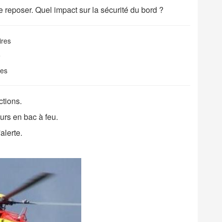
eposer. Quel impact sur la sécurité du bord ?
ires
e
ues
ctions.
urs en bac à feu.
'alerte.