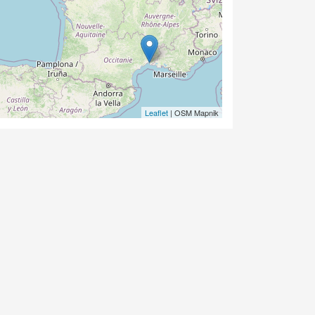
Leaflet
| OSM Mapnik